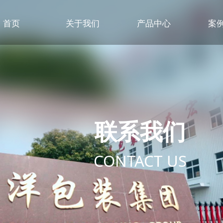
首页
关于我们
产品中心
案
联系我们
CONTACT US