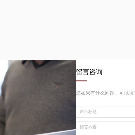
留言咨询
您如果有什么问题，可以填