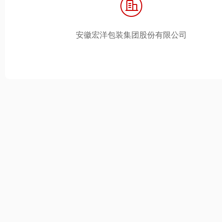
安徽宏洋包装集团股份有限公司