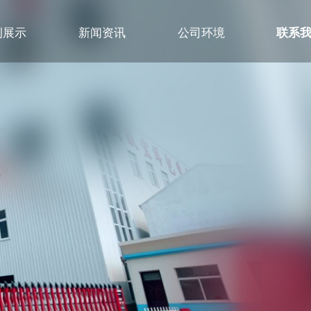
例展示
新闻资讯
公司环境
联系