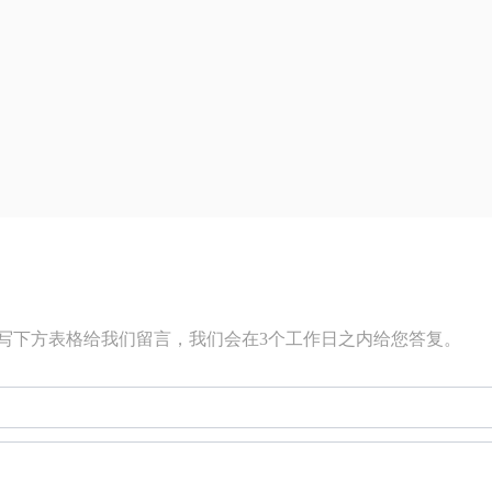
写下方表格给我们留言，我们会在3个工作日之内给您答复。