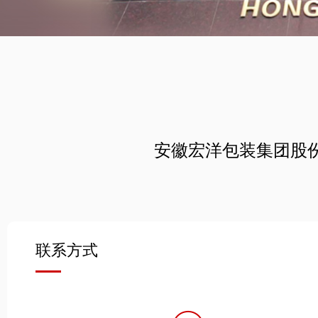
安徽宏洋包装集团股
联系方式