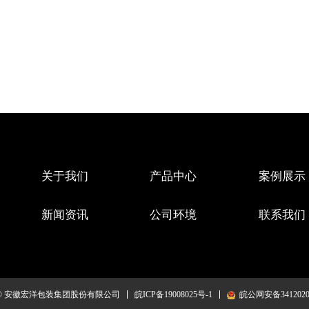
关于我们
产品中心
案例展示
新闻资讯
公司环境
联系我们
皖ICP备19008025号-1
皖公网安备34120202
© 安徽宏洋包装集团股份有限公司