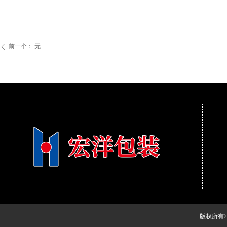
前一个：
无
ꄴ
版权所有